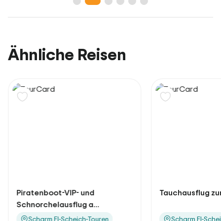
Ähnliche Reisen
nd
Tauchausflug zur Insel Tiran
A
...
El
Touren
Scharm El-Scheich-Touren