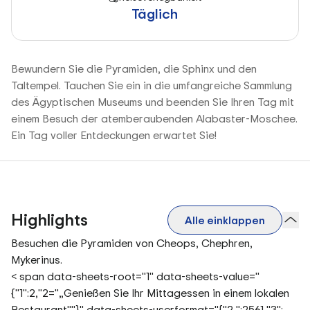
Täglich
Bewundern Sie die Pyramiden, die Sphinx und den
Taltempel. Tauchen Sie ein in die umfangreiche Sammlung
des Ägyptischen Museums und beenden Sie Ihren Tag mit
einem Besuch der atemberaubenden Alabaster-Moschee.
Ein Tag voller Entdeckungen erwartet Sie!
Highlights
Alle einklappen
Besuchen die Pyramiden von Cheops, Chephren,
Mykerinus.
< span data-sheets-root="1" data-sheets-value="
{"1":2,"2="„Genießen Sie Ihr Mittagessen in einem lokalen
Restaurant""}" data-sheets-userformat="{"2 ":2561,"3":