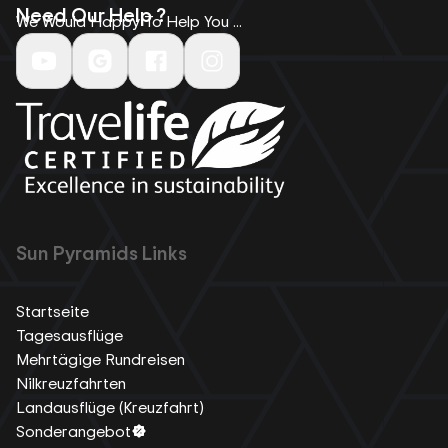
Need Our Help ?
We Would Happy To Help You ...
Sun Pyramids Links
Startseite
Tagesausflüge
Mehrtägige Rundreisen
Nilkreuzfahrten
Landausflüge (Kreuzfahrt)
Sonderangebot