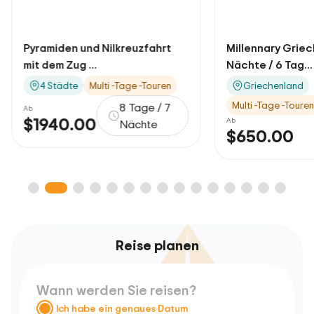
Millennary Griechenland 5
7 Tage / 6 
Nächte / 6 Tag...
ikonische Äg
Griechenland
Griechenl
Multi -Tage -Touren
Multi -Tage -
Ab
Ab
$650.00
$0.00
6 Tage
Reise planen
Wann werden Sie reisen?
Ich habe ein genaues Datum