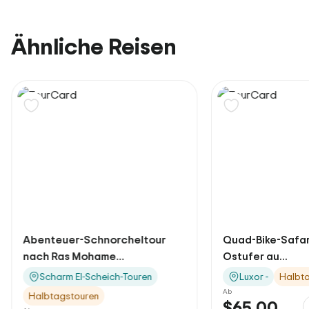
Ähnliche Reisen
Abenteuer-Schnorcheltour
Quad-Bike-Safari
nach Ras Mohame...
Ostufer au...
Scharm El-Scheich-Touren
Luxor -
Halbt
Ab
Halbtagstouren
$65.00