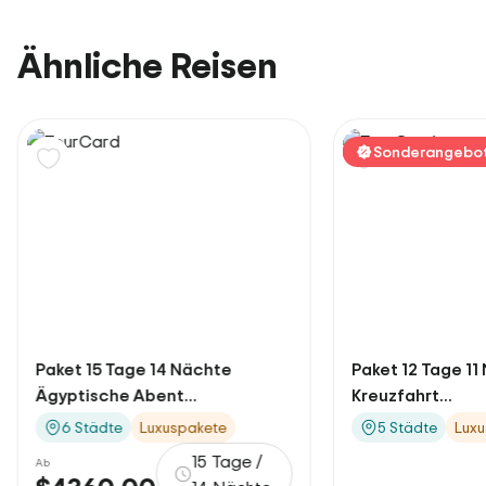
Ähnliche Reisen
Sonderangebo
Paket 15 Tage 14 Nächte
Paket 12 Tage 11
Ägyptische Abent...
Kreuzfahrt...
6 Städte
Luxuspakete
5 Städte
Luxu
15 Tage /
Ab