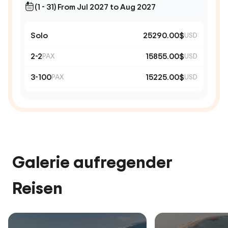
(1 - 31) From Jul 2027 to Aug 2027
Solo
25290.00$
USD
2-2
15855.00$
PAX
USD
3-100
15225.00$
PAX
USD
Galerie aufregender
Reisen