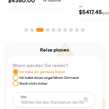
$4360.00
14 Nächte
Ab
$5417.45
$55
Reise planen
Wann werden Sie reisen?
Ich habe ein genaues Datum
Ich habe einen ungefähren Zeitraum
Noch nicht sicher
Von