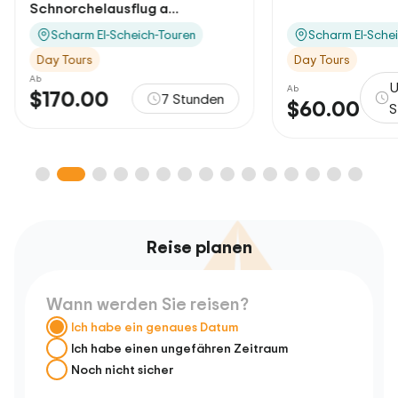
Schnorchelausflug a...
Scharm El-Scheich-Touren
Scharm El-Sche
Day Tours
Day Tours
Ab
U
Ab
$170.00
7 Stunden
$60.00
S
Reise planen
Wann werden Sie reisen?
Ich habe ein genaues Datum
Ich habe einen ungefähren Zeitraum
Noch nicht sicher