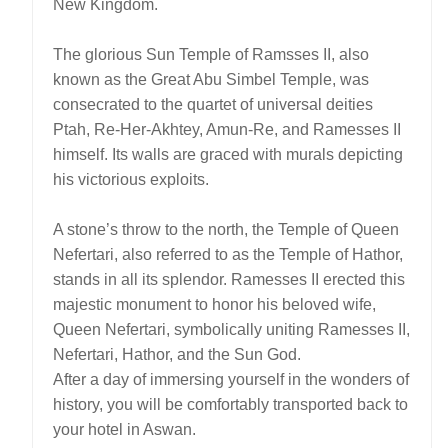
New Kingdom.
The glorious Sun Temple of Ramsses II, also
known as the Great Abu Simbel Temple, was
consecrated to the quartet of universal deities
Ptah, Re-Her-Akhtey, Amun-Re, and Ramesses II
himself. Its walls are graced with murals depicting
his victorious exploits.
A stone’s throw to the north, the Temple of Queen
Nefertari, also referred to as the Temple of Hathor,
stands in all its splendor. Ramesses II erected this
majestic monument to honor his beloved wife,
Queen Nefertari, symbolically uniting Ramesses II,
Nefertari, Hathor, and the Sun God.
After a day of immersing yourself in the wonders of
history, you will be comfortably transported back to
your hotel in Aswan.