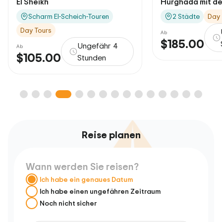
Hurghada mit de...
Sonnenuntergan.
2 Städte
Day Tours
Marsa Alam
D
Ab
Ungefähr 16
Ab
$60.00
$185.00
Stunden
Reise planen
Wann werden Sie reisen?
Ich habe ein genaues Datum
Ich habe einen ungefähren Zeitraum
Noch nicht sicher