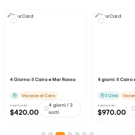
4 Giorno: Il Cairo e Mar Rosso
4 giorni: Il Cairo
Vacanze al Cairo
3 Città
Vacan
4 giorni / 3
A partire da
A partire da
$420.00
$970.00
notti