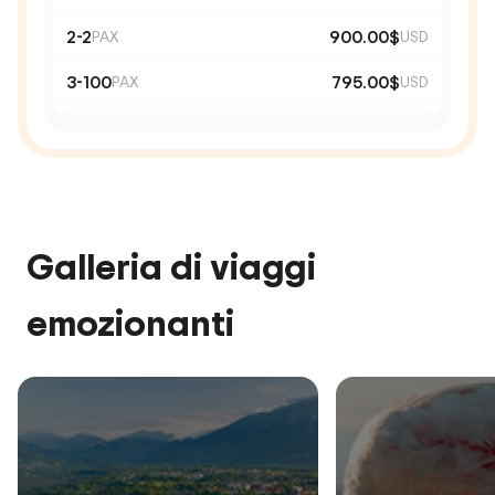
2-2
900.00$
PAX
USD
3-100
795.00$
PAX
USD
Galleria di viaggi
emozionanti