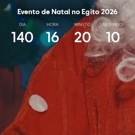
Evento de Natal no Egito 2026
DIA
HORA
MINUTO
SEGUNDO
140
16
20
09