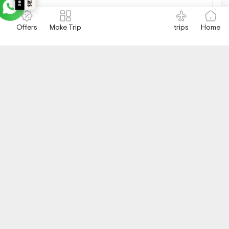
Escreva para nós....
Offers
Make Trip
trips
Home
Obtenha Meu Itinerário
Personalizado
Passeios relacionados