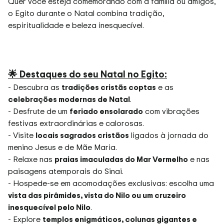
Quer você esteja comemorando com a família ou amigos,
o Egito durante o Natal combina tradição,
espiritualidade e beleza inesquecível.
🌟 Destaques do seu Natal no Egito:
- Descubra as
tradições cristãs coptas
e as
celebrações modernas de Natal
.
- Desfrute de um
feriado ensolarado
com vibrações
festivas extraordinárias e calorosas.
- Visite
locais sagrados cristãos
ligados à jornada do
menino Jesus e de Mãe Maria.
- Relaxe nas
praias imaculadas do Mar Vermelho
e nas
paisagens atemporais do Sinai.
- Hospede-se em acomodações exclusivas: escolha uma
vista das pirâmides, vista do Nilo ou um cruzeiro
inesquecível pelo Nilo
.
- Explore
templos enigmáticos, colunas gigantes e