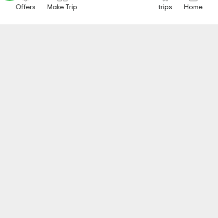
Offers
Make Trip
trips
Home
labels.ClientsFeedback