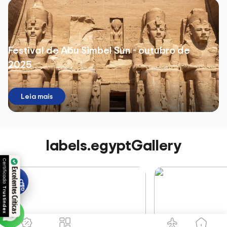
Festival de Abu Simbel Sun - outubro de
2025
Leia mais
labels.egyptGallery
Certificado:
Excelentes Críticas
Trustindex