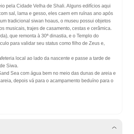
o pela Cidade Velha de Shali. Alguns edifícios aqui
com sal, lama e gesso, eles caem em ruínas ano após
 um tradicional siwan hoaus, o museu possui objetos
tos musicais, trajes de casamento, cestas e cerâmica.
), que remonta à 30ª dinastia, e o Templo do
ulo para validar seu status como filho de Zeus e,
feteria local ao lado da nascente e passe a tarde de
 de Siwa.
at Sand Sea com água bem no meio das dunas de areia e
de areia, depois vá para o acampamento beduíno para o