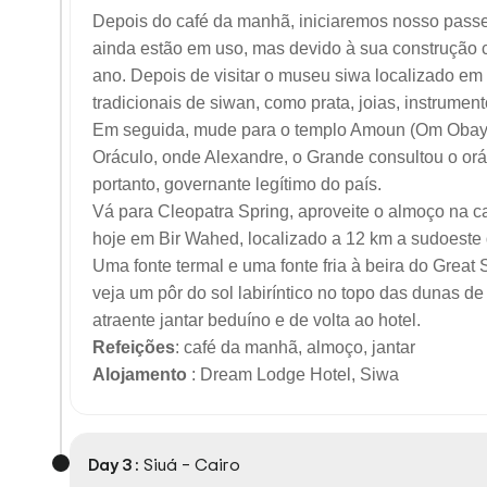
Depois do café da manhã, iniciaremos nosso passei
ainda estão em uso, mas devido à sua construção 
ano. Depois de visitar o museu siwa localizado em
tradicionais de siwan, como prata, joias, instrumen
Em seguida, mude para o templo Amoun (Om Obayda
Oráculo, onde Alexandre, o Grande consultou o orác
portanto, governante legítimo do país.
Vá para Cleopatra Spring, aproveite o almoço na ca
hoje em Bir Wahed, localizado a 12 km a sudoeste
Uma fonte termal e uma fonte fria à beira do Gre
veja um pôr do sol labiríntico no topo das dunas 
atraente jantar beduíno e de volta ao hotel.
Refeições
: café da manhã, almoço, jantar
Alojamento
: Dream Lodge Hotel, Siwa
Day 3 :
Siuá – Cairo