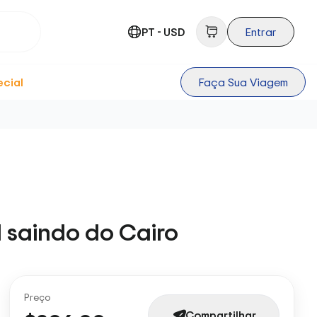
PT - USD
Entrar
ecial
Faça Sua Viagem
l saindo do Cairo
Preço
Compartilhar