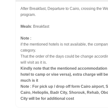
After Breakfast, Departure to Cairo, crossing the W
program.
Meals
: Breakfast
Note :
if the mentioned hotels is not available, the compan
category.
That the order of the days could be change accordin
will visit as it is.
Kindly note that the mentioned accommodation i
hotel to camp or vise versa), extra charge will b
much is it
Note : For pick up / drop off form Cairo airport,
Cairo, Helioplis, Badr City, Shorouk, Rehab, Ob
City will be for additional cost