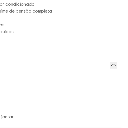
 ar condicionado
egime de pensão completa
dos
cluídos
 jantar