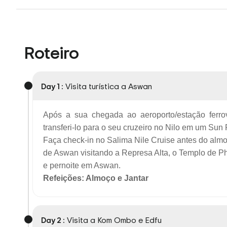
Roteiro
Day 1 :
Visita turística a Aswan
Após a sua chegada ao aeroporto/estação ferrov
transferi-lo para o seu cruzeiro no Nilo em um Su
Faça check-in no Salima Nile Cruise antes do almo
de Aswan visitando a Represa Alta, o Templo de Ph
e pernoite em Aswan.
Refeições: Almoço e Jantar
Day 2 :
Visita a Kom Ombo e Edfu