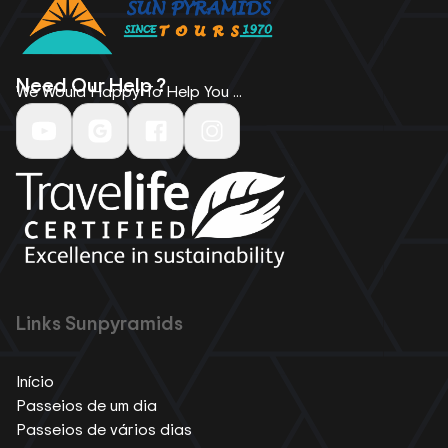
Need Our Help ?
We Would Happy To Help You ...
Links Sunpyramids
Início
Passeios de um dia
Passeios de vários dias