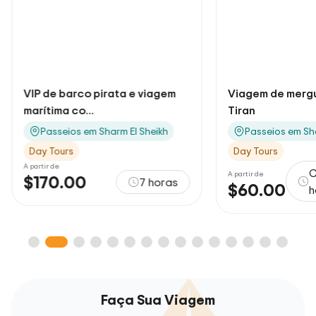
VIP de barco pirata e viagem
Viagem de mergu
marítima co...
Tiran
Passeios em Sharm El Sheikh
Passeios em Sh
Day Tours
Day Tours
A partir de
C
A partir de
$170.00
7 horas
$60.00
h
Faça Sua Viagem