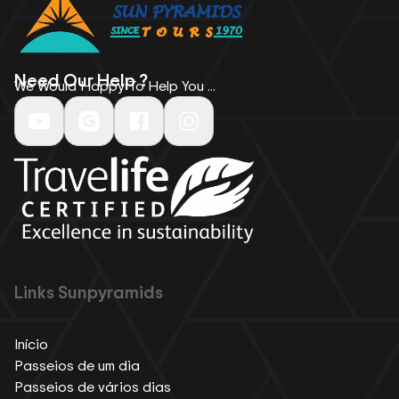
Need Our Help ?
We Would Happy To Help You ...
Links Sunpyramids
Início
Passeios de um dia
Passeios de vários dias