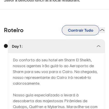
Savor a delicious lunch at a local restaurant.
Roteiro
Contrair Tudo
Day 1 :
Do conforto do seu hotel em Sharm El Sheikh,
nossos agentes irão guiá-lo ao Aeroporto de
Sharm para seu voo para o Cairo. Na chegada,
nosso representante do Cairo irá recebê-lo
calorosamente.
Nosso guia especializado o levará à
descoberta das majestosas Pirâmides de
Quéops, Quéfren e Mykerinus. Maravilhe-se com