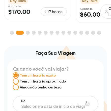
Day Tours
Day Tours
A partir de
C
A partir de
$170.00
7 horas
$60.00
h
Faça Sua Viagem
Quando você vai viajar?
Tem um horário exato
Tem um horário aproximado
Ainda não tenho certeza
De