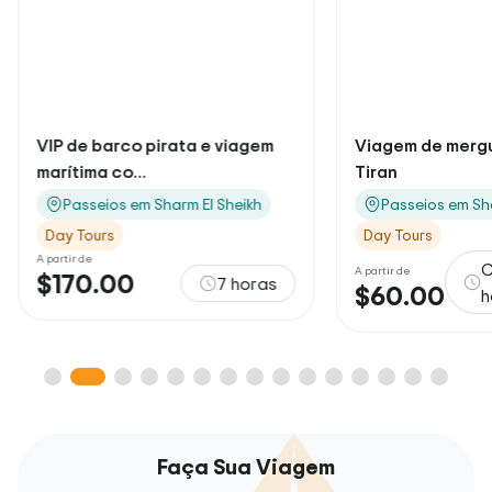
VIP de barco pirata e viagem
Viagem de mergu
marítima co...
Tiran
Passeios em Sharm El Sheikh
Passeios em Sh
Day Tours
Day Tours
A partir de
C
A partir de
$170.00
7 horas
$60.00
h
Faça Sua Viagem