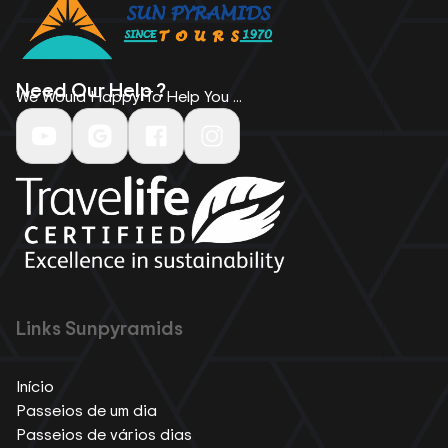
Need Our Help ?
We Would Happy To Help You ...
Links Sunpyramids
Início
Passeios de um dia
Passeios de vários dias