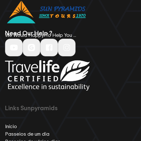
Need Our Help ?
We Would Happy To Help You ...
Links Sunpyramids
Início
Passeios de um dia