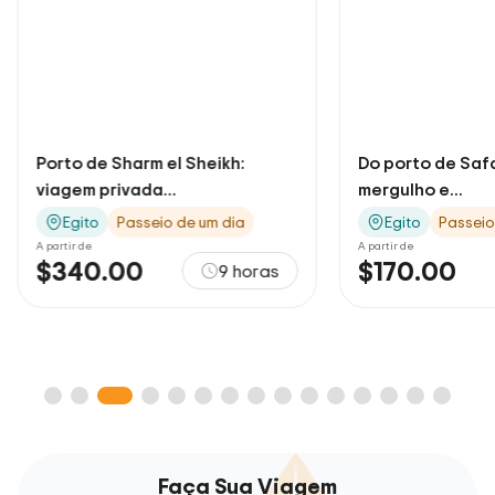
Porto de Sharm el Sheikh:
Do porto de Saf
viagem privada...
mergulho e...
Egito
Passeio de um dia
Egito
Passeio
A partir de
A partir de
$340.00
$170.00
9 horas
Faça Sua Viagem