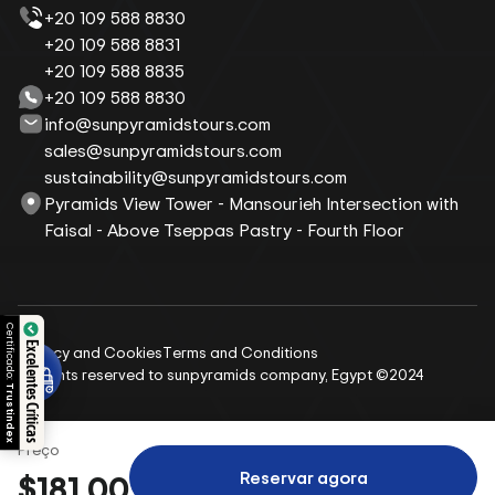
+20 109 588 8830
+20 109 588 8831
+20 109 588 8835
+20 109 588 8830
info@sunpyramidstours.com
sales@sunpyramidstours.com
sustainability@sunpyramidstours.com
Pyramids View Tower - Mansourieh Intersection with
Faisal - Above Tseppas Pastry - Fourth Floor
Certificado:
Excelentes Críticas
Privacy and Cookies
Terms and Conditions
All rights reserved to sunpyramids company, Egypt ©2024
Trustindex
Preço
Reservar agora
$181.00