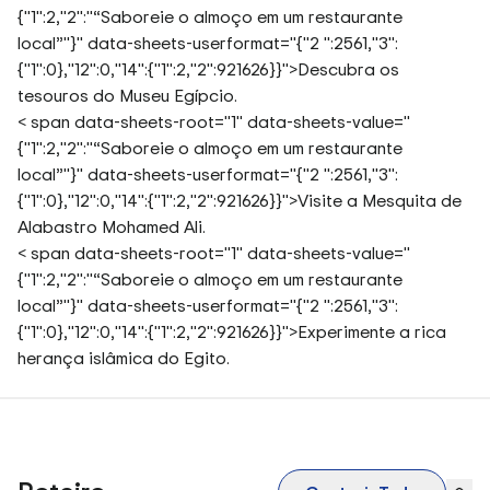
{"1":2,"2":"“Saboreie o almoço em um restaurante
local”"}" data-sheets-userformat="{"2 ":2561,"3":
{"1":0},"12":0,"14":{"1":2,"2":921626}}">
Descubra os
tesouros do Museu Egípcio.
< span data-sheets-root="1" data-sheets-value="
{"1":2,"2":"“Saboreie o almoço em um restaurante
local”"}" data-sheets-userformat="{"2 ":2561,"3":
{"1":0},"12":0,"14":{"1":2,"2":921626}}">
Visite a Mesquita de
Alabastro Mohamed Ali.
< span data-sheets-root="1" data-sheets-value="
{"1":2,"2":"“Saboreie o almoço em um restaurante
local”"}" data-sheets-userformat="{"2 ":2561,"3":
{"1":0},"12":0,"14":{"1":2,"2":921626}}">
Experimente a rica
herança islâmica do Egito.