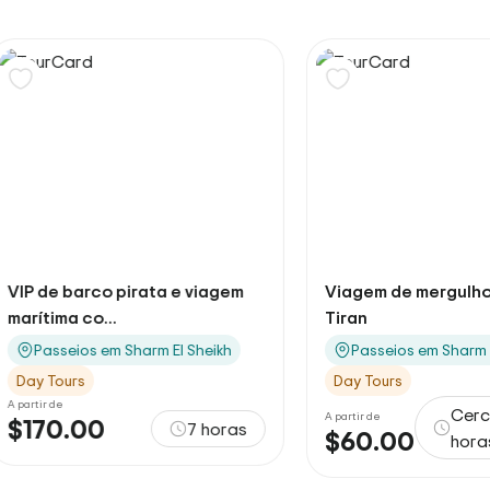
Viagem de mergulho à ilha de
Alf Leila Wa Lei
Tiran
El Sheikh
Passeios em Sharm El Sheikh
Passeios em Sh
Day Tours
Day Tours
Cerca de 8
A partir de
A partir de
$60.00
$105.00
horas