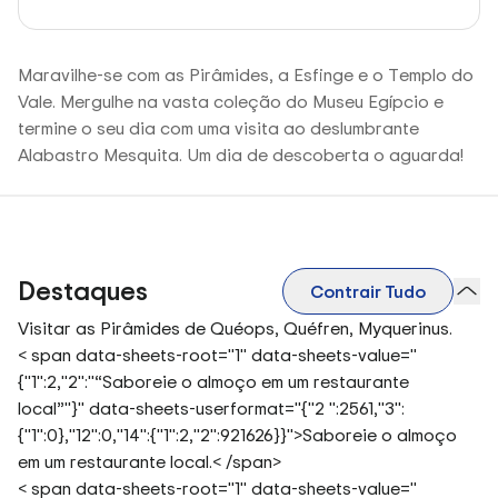
Maravilhe-se com as Pirâmides, a Esfinge e o Templo do
Vale. Mergulhe na vasta coleção do Museu Egípcio e
termine o seu dia com uma visita ao deslumbrante
Alabastro Mesquita. Um dia de descoberta o aguarda!
Destaques
Contrair Tudo
Visitar as Pirâmides de Quéops, Quéfren, Myquerinus.
< span data-sheets-root="1" data-sheets-value="
{"1":2,"2":"“Saboreie o almoço em um restaurante
local”"}" data-sheets-userformat="{"2 ":2561,"3":
{"1":0},"12":0,"14":{"1":2,"2":921626}}">Saboreie o almoço
em um restaurante local.< /span>
< span data-sheets-root="1" data-sheets-value="