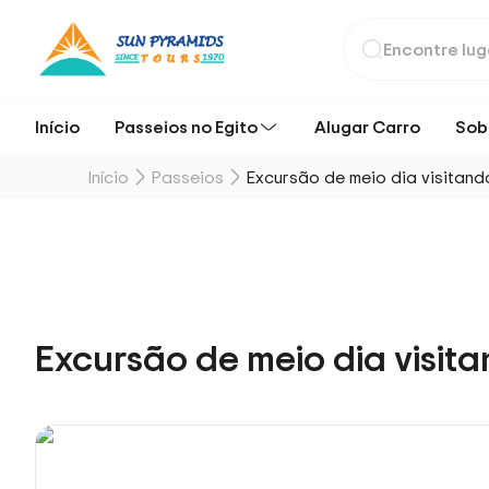
Início
Passeios no Egito
Alugar Carro
Sob
Início
Passeios
Excursão de meio dia visitan
Excursão de meio dia visit