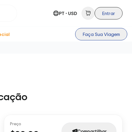
PT - USD
Entrar
ecial
Faça Sua Viagem
icação
Preço
Compartilhar