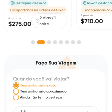
Aswan destaca
Destaques de A
Escapadinhas na cidade de Luxor
Passeios clássico
A partir de
A partir de
$710.00
$1705.00
5 dias
Faça Sua Viagem
Quando você vai viajar?
Tem um horário exato
Tem um horário aproximado
Ainda não tenho certeza
De