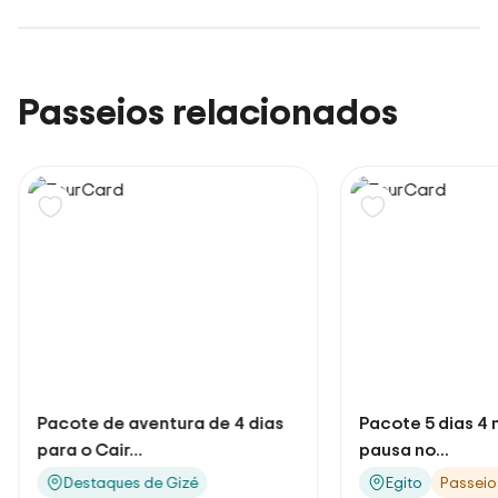
Passeios relacionados
Pacote 5 dias 4 noites de curta
Odisseia do oási
pausa no...
dias
Egito
Passeios de Aventura
Egito
Passeio