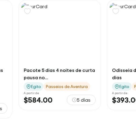
Pacote 5 dias 4 noites de curta
Odisseia do oási
pausa no...
dias
Egito
Passeios de Aventura
Egito
Passeio
A partir de
A partir de
$584.00
$393.00
5 dias