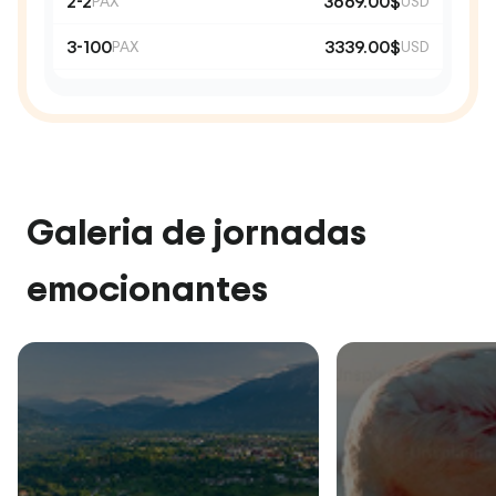
2-2
3669.00$
PAX
USD
3-100
3339.00$
PAX
USD
Galeria de jornadas
emocionantes