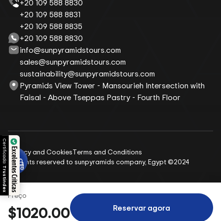
+20 109 588 8830
+20 109 588 8831
+20 109 588 8835
+20 109 588 8830
info@sunpyramidstours.com
sales@sunpyramidstours.com
sustainability@sunpyramidstours.com
Pyramids View Tower - Mansourieh Intersection with
Faisal - Above Tseppas Pastry - Fourth Floor
Excelentes Críticas
Privacy and Cookies
Terms and Conditions
All rights reserved to sunpyramids company, Egypt ©2024
Preço
Reservar agora
$1020.00