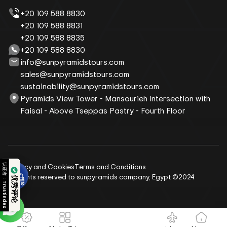
+20 109 588 8830
+20 109 588 8831
+20 109 588 8835
+20 109 588 8830
info@sunpyramidstours.com
sales@sunpyramidstours.com
sustainability@sunpyramidstours.com
Pyramids View Tower - Mansourieh Intersection with
Faisal - Above Tseppas Pastry - Fourth Floor
Privacy and Cookies
Terms and Conditions
认证者：
All rights reserved to sunpyramids company, Egypt ©2024
优秀评论
Trustindex