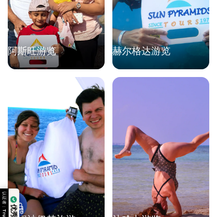
阿斯旺游览
赫尔格达游览
认证者：