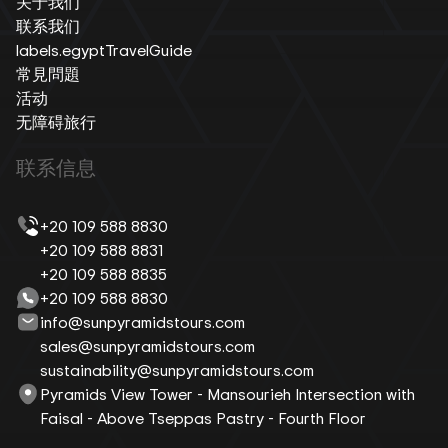
关于我们
联系我们
labels.egyptTravelGuide
常見問題
活动
无障碍旅行
联系信息
+20 109 588 8830
+20 109 588 8831
+20 109 588 8835
+20 109 588 8830
info@sunpyramidstours.com
sales@sunpyramidstours.com
sustainability@sunpyramidstours.com
Pyramids View Tower - Mansourieh Intersection with
Faisal - Above Tseppas Pastry - Fourth Floor