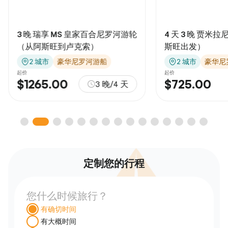
3 晚 瑞享 MS 皇家百合尼罗河游轮
4 天 3 晚 贾米
（从阿斯旺到卢克索）
斯旺出发）
2 城市
豪华尼罗河游船
2 城市
豪华尼
起价
起价
$1265.00
$725.00
3 晚/4 天
定制您的行程
您什么时候旅行？
有确切时间
有大概时间