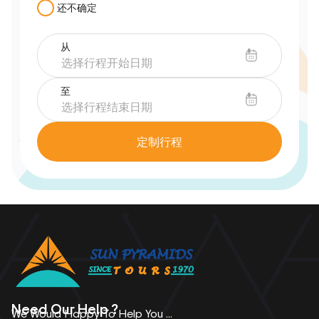
还不确定
从
至
定制行程
Need Our Help ?
We Would Happy To Help You ...