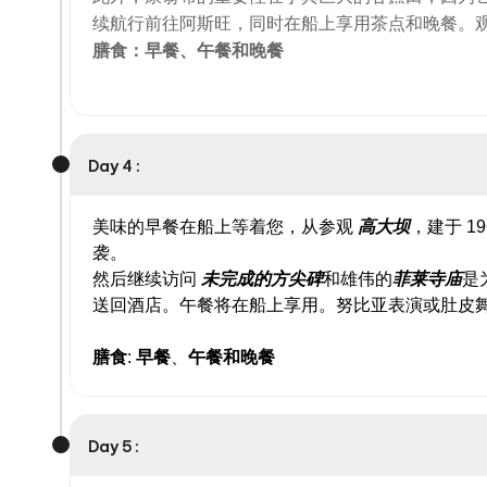
续航行前往阿斯旺，同时在船上享用茶点和晚餐。
膳食：早餐、午餐和晚餐
Day 4 :
美味的早餐在船上等着您，从参观
高
大坝
，建于 
袭。
然后继续访问
未完成的方尖碑
和雄伟的
菲莱
寺庙
是
送回酒店。午餐将在船上享用。努比亚表演或肚皮
膳食
:
早餐
、
午餐
和
晚餐
Day 5 :