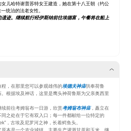
的女儿哈特谢普苏特女王建造，她在第十八王朝（约公
埃及唯一统治的法老女性。
的遗迹。继续航行经伊斯纳前往埃德富，午餐将在船上
旅程，在那里您可以参观雄伟的
埃德夫神庙
供奉荷鲁
庙。根据埃及神话，这里是鹰头神荷鲁斯为父亲奥西里
继续前往考姆翁布一日游，欣赏
考姆翁布神庙
，矗立在
不同之处在于它有双入口；每一件都献给一位特定的
Sobek”，古埃及尼罗河之神，长着鳄鱼头。
它原本是一个农业城镇，主要生产灌溉甘蔗和玉米。继