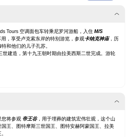
ids Tours 空调面包车转乘尼罗河游船，入住
M/S
在船上享用，享受卢克索东岸的特别游览，参观
卡纳克神庙
，历
穆特和他们的儿子孔苏。
三世建造，第十九王朝时期由拉美西斯二世完成。游轮
里您将参观
帝王谷
，用于埋葬的建筑宏伟壮观，这个山
世国王、图特摩斯三世国王、图特安赫阿蒙国王、拉美
王。