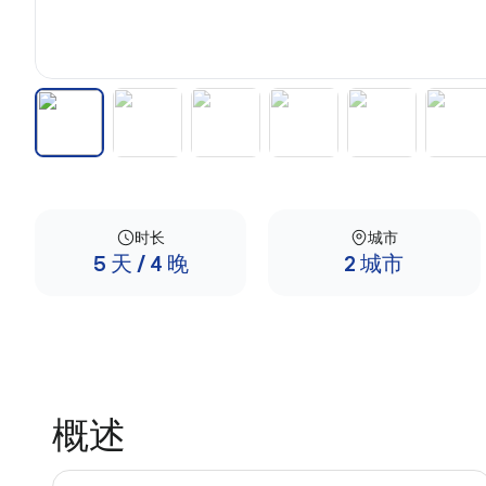
时长
城市
5 天 / 4 晚
2 城市
概述