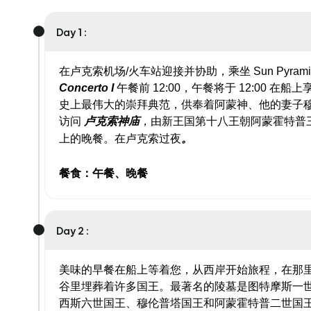
Day 1 :
在卢克索机场/火车站迎接并协助，乘坐 Sun Pyram
Concerto I
午餐前 12:00，午餐将于 12:00 
史上最伟大的崇拜典范，供奉着阿蒙神、他的妻子
访问
卢克索神庙
，由新王国第十八王朝阿蒙霍特普
上的晚餐。在卢克索过夜
。
餐食：午餐、晚餐
Day 2 :
美味的早餐在船上等着您，从西岸开始旅程，在那
谷里埋葬着许多国王。最著名的陵墓是图特摩斯一
西斯六世国王、穆伦普塔国王和阿蒙霍特普二世国