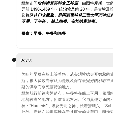
继续访问
哈特谢普苏特女王神庙
，由图特摩斯一世
元前 1490-1469 年）统治埃及约 20 年，是古
您将经过
门农巨像，是阿蒙霍特普三世太平间神庙
享用。下午茶，
船上晚餐。在埃德富过夜。
餐食：早餐、午餐和晚餐
Day 3 :
美味的早餐在船上等着您，从参观埃德夫开始您的
斯，被大多数专家认为是埃及保存最完好的邪教神
斯的谋杀而杀死塞特的地方。
继续航行前往考姆翁布，午餐将在船上享用，然后
地势较高的地方，俯瞰着尼罗河。它与其他寺庙的
神：“Haroeris”，埃及光明之神，长着猎鹰头；“
此外，康翁布的重要性在于其巨大的甘蔗田，因为