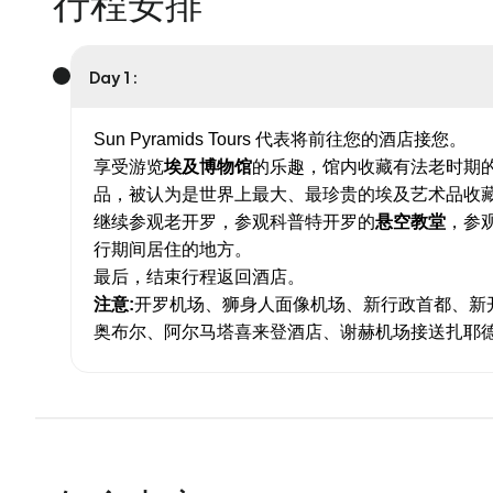
行程安排
Day 1 :
Sun Pyramids Tours 代表将前往您的酒店接您。
享受游览
埃及博物馆
的乐趣，馆内收藏有法老时期的
品，被认为是世界上最大、最珍贵的埃及艺术品收藏。展
继续参观老开罗，参观科普特开罗的
悬空教堂
，参观
行期间居住的地方。
最后，结束行程返回酒店。
注意:
开罗机场、狮身人面像机场、新行政首都、新
奥布尔、阿尔马塔喜来登酒店、谢赫机场接送扎耶