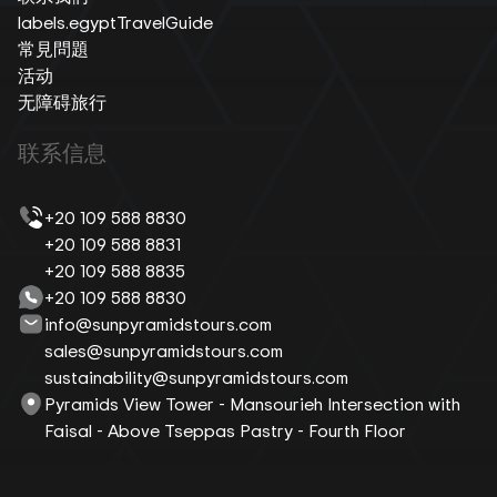
labels.egyptTravelGuide
常見問題
活动
无障碍旅行
联系信息
+20 109 588 8830
+20 109 588 8831
+20 109 588 8835
+20 109 588 8830
info@sunpyramidstours.com
sales@sunpyramidstours.com
sustainability@sunpyramidstours.com
Pyramids View Tower - Mansourieh Intersection with
Faisal - Above Tseppas Pastry - Fourth Floor