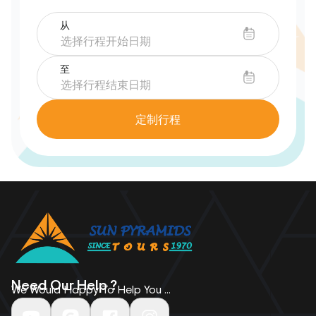
从
至
定制行程
Need Our Help ?
We Would Happy To Help You ...