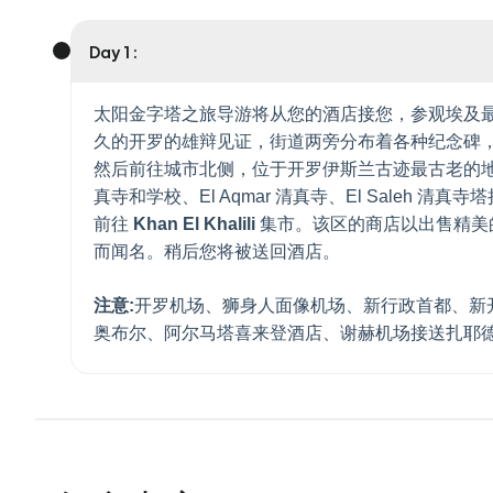
Day 1 :
太阳金字塔之旅导游将从您的酒店接您，参观埃及最古老的街道
久的开罗的雄辩见证，街道两旁分布着各种纪念碑，例如 Bab E
然后前往城市北侧，位于开罗伊斯兰古迹最古老的地区 El Darb
真寺和学校、El Aqmar 清真寺、El Saleh 清
前往
Khan El Khalili
集市。该区的商店以出售精美
而闻名。稍后您将被送回酒店。
注意:
开罗机场、狮身人面像机场、新行政首都、新
奥布尔、阿尔马塔喜来登酒店、谢赫机场接送扎耶