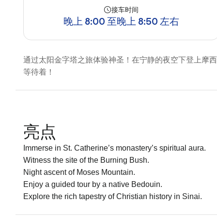
接车时间
晚上 8:00 至晚上 8:50 左右
通过太阳金字塔之旅体验神圣！在宁静的夜空下登上摩西
等待着！
亮点
Immerse in St. Catherine’s monastery’s spiritual aura.
Witness the site of the Burning Bush.
Night ascent of Moses Mountain.
Enjoy a guided tour by a native Bedouin.
Explore the rich tapestry of Christian history in Sinai.