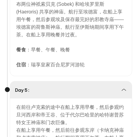
布两位神祇索贝克 (Sobek) 和哈埃罗里斯
(Haeroris) 共享的神庙。航行至埃德富，在船上享
用午餐，然后参观埃及保存最完好的邪教寺庙——
埃德富的荷鲁斯神庙。航行至伊斯纳期间享用下午
茶。在船上享用晚餐并过夜。
餐食
：早餐、午餐、晚餐
住宿
：瑞享皇家百合尼罗河游轮
Day 5 :
在前往卢克索的途中在船上享用早餐，然后参观约
旦河西岸和帝王谷、位于代尔巴哈里的哈特谢普苏
特女王神庙和门农巨像。
在船上享用午餐，然后前往参观东岸（卡纳克神庙