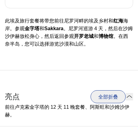
此埃及旅行套餐将带您前往尼罗河畔的埃及乡村和
红海
海
岸。参观
金字塔
和
Sakkara
。尼罗河巡游 4 天，然后在沙姆
沙伊赫放松身心，然后返回参观
开罗老城
和
博物馆
。在西
奈半岛，您可以选择游览沙漠和山区。
亮点
全部折叠
前往卢克索金字塔的 12 天 11 晚套餐、阿斯旺和沙姆沙伊
赫。