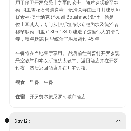
用于保卫开罗免受十字军的攻击。随后参观穆罕默
德·阿里雪花石膏清真寺，该清真寺由土耳其建筑师
优素福·博什纳克 (Yousif Boushnaq) 设计，他是一
位土耳其人，专门从伊斯坦布尔专程为埃及统治者
穆罕默德·阿里 (1805-1849) 建造了这座伟大的清真
寺，穆罕默德·阿里统治了埃及超过 45 年。
午餐将在当地餐厅享用。 然后前往科普特开罗参观
悬空教堂和本以斯拉犹太教堂。返回酒店并在开罗
过夜，然后返回酒店并在开罗过夜。
餐食
：早餐、午餐
住宿
：开罗费尔蒙尼罗河城市酒店
Day 12 :