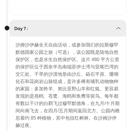
Day 7 :
沙姆沙伊赫全天自由活动，或参加我们的拉斯穆罕
默德国家公园之旅（可选），该公园既是陆地自然
保护区，也是水生自然保护区。这片 480 平方公里
的保护区位于西奈半岛南端苏伊士湾与亚喀巴湾的
交汇处。干旱的沙漠地形由沙丘、砾石平原、珊瑚
化石和花岗岩山脉组成，是许多稀有哺乳动物物种
的家园：多加羚羊、努比亚野山羊和红狐。更容易
发现的是燕鸥、苍鹭、海鸥和鱼鹰等留鸟。每年都
有数以千计的白鹳飞过穆罕默德角，在九月/十月期
间向南飞去，在四月/五月期间返回北方。公园内栖
息着约 85 种植物，其中包括红树林。在沙姆沙伊
赫过夜。