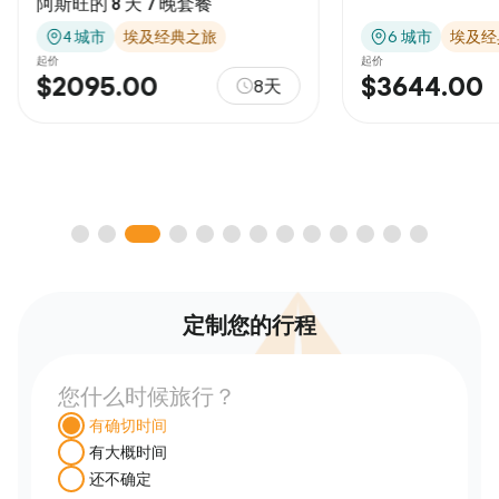
阿斯旺的 8 天 7 晚套餐
4 城市
埃及经典之旅
6 城市
埃及经
起价
起价
$2095.00
$3644.00
8天
定制您的行程
您什么时候旅行？
有确切时间
有大概时间
还不确定