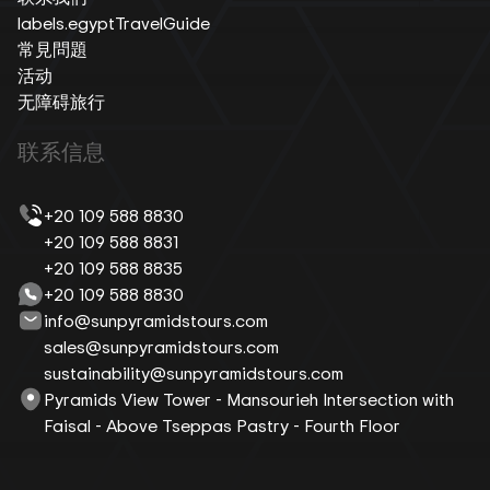
labels.egyptTravelGuide
常見問題
活动
无障碍旅行
联系信息
+20 109 588 8830
+20 109 588 8831
+20 109 588 8835
+20 109 588 8830
info@sunpyramidstours.com
sales@sunpyramidstours.com
sustainability@sunpyramidstours.com
Pyramids View Tower - Mansourieh Intersection with
Faisal - Above Tseppas Pastry - Fourth Floor