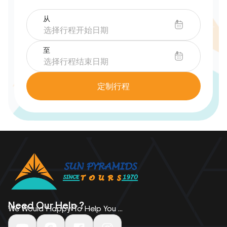
从
至
定制行程
Need Our Help ?
We Would Happy To Help You ...