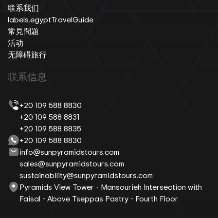
联系我们
labels.egyptTravelGuide
常見問題
活动
无障碍旅行
联系信息
+20 109 588 8830
+20 109 588 8831
+20 109 588 8835
+20 109 588 8830
info@sunpyramidstours.com
sales@sunpyramidstours.com
sustainability@sunpyramidstours.com
Pyramids View Tower - Mansourieh Intersection with
Faisal - Above Tseppas Pastry - Fourth Floor