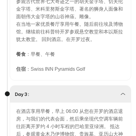
参观古代世界七大奇迹之一的胡夫金字塔、切夫伦
金字塔、米科里努斯金字塔、著名的狮身人面像和
面朝伟大金字塔的山谷神庙。雕像。
在当地一家优质餐厅享用午餐。随后前往埃及博物
馆。继续前往科普特开罗参观悬空教堂和本以斯拉
犹太教堂。 回到酒店。在开罗过夜。
餐食
：早餐、午餐
住宿
：Swiss INN Pyramids Golf
Day 3 :
在酒店享用早餐，早上 06:00 从您在开罗的酒店退
房，与我们的代表会面，然后乘坐现代空调车辆前
往距离开罗约 4 小时车程的巴哈里亚绿洲。 抵达
后，参观黄金木乃伊博物馆、贵族墓、亚历山大神