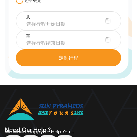
还不确定
从
至
定制行程
Need Our Help ?
We Would Happy To Help You ...