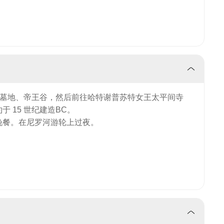
皇家墓地、帝王谷，然后前往哈特谢普苏特女王太平间寺
 15 世纪建造BC。
晚餐。在尼罗河游轮上过夜。