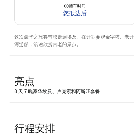
接车时间
您抵达后
这次豪华之旅将带您走遍埃及。在开罗参观金字塔、老开
河游船，沿途欣赏古老的景点。
亮点
8 天 7 晚豪华埃及、卢克索和阿斯旺套餐
行程安排