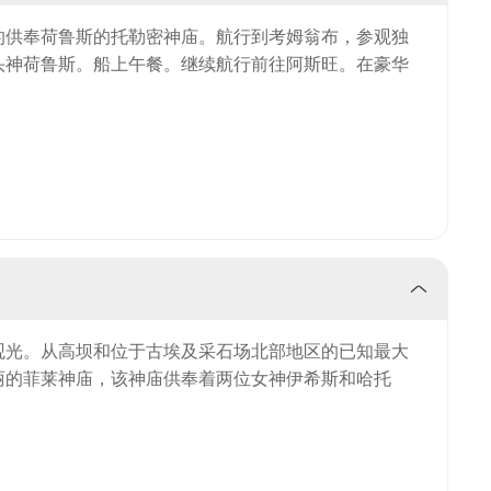
的供奉荷鲁斯的托勒密神庙。航行到考姆翁布，参观独
头神荷鲁斯。船上午餐。继续航行前往阿斯旺。在豪华
观光。从高坝和位于古埃及采石场北部地区的已知最大
丽的菲莱神庙，该神庙供奉着两位女神伊希斯和哈托