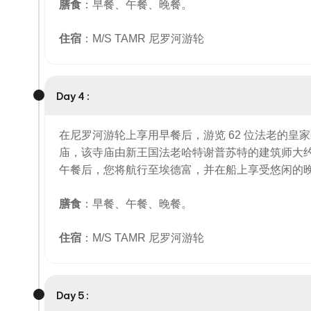
膳食
：早餐、午餐、晚餐。
住宿
：M/S TAMR 尼罗河游轮
Day 4 :
在尼罗河游轮上享用早餐后，游览 62 位法老的
庙，该寺庙由新王国法老哈特谢普苏特的建筑师大约于
午餐后，您将航行至埃德富，并在船上享受悠闲的
膳食
：早餐、午餐、晚餐。
住宿
：M/S TAMR 尼罗河游轮
Day 5 :