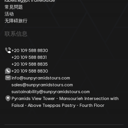
常見問題
活动
无障碍旅行
联系信息
+20 109 588 8830
+20 109 588 8831
+20 109 588 8835
+20 109 588 8830
info@sunpyramidstours.com
sales@sunpyramidstours.com
sustainability@sunpyramidstours.com
Pyramids View Tower - Mansourieh Intersection with
Faisal - Above Tseppas Pastry - Fourth Floor