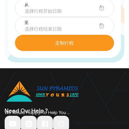
从
至
定制行程
Need Our Help ?
We Would Happy To Help You ...