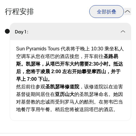
行程安排
全部折叠
Day 1 :
Sun Pyramids Tours 代表将于晚上 10:30 乘坐私人
空调车从您在塔巴的酒店接您，开车前往
圣路易
斯。凯瑟琳，从塔巴开车大约需要2:30小时。抵达
后，您将于凌晨 2:00 左右开始攀登摩西山，并于
早上 7:00 下山。
然后前往参观
圣凯瑟琳修道院
，该修道院以在迫害
基督徒期间居住在
亚历山大
的圣凯瑟琳命名。她因
对基督教的忠诚而受到罗马人的酷刑。在努韦巴当
地餐厅享用午餐。稍后您将被送回塔巴的酒店。