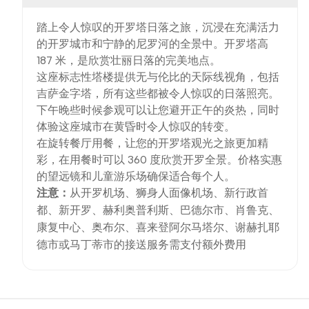
踏上令人惊叹的开罗塔日落之旅，沉浸在充满活力
的开罗城市和宁静的尼罗河的全景中。开罗塔高
187 米，是欣赏壮丽日落的完美地点。
这座标志性塔楼提供无与伦比的天际线视角，包括
吉萨金字塔，所有这些都被令人惊叹的日落照亮。
下午晚些时候参观可以让您避开正午的炎热，同时
体验这座城市在黄昏时令人惊叹的转变。
在旋转餐厅用餐，让您的开罗塔观光之旅更加精
彩，在用餐时可以 360 度欣赏开罗全景。价格实惠
的望远镜和儿童游乐场确保适合每个人。
注意：
从开罗机场、狮身人面像机场、新行政首
都、新开罗、赫利奥普利斯、巴德尔市、肖鲁克、
康复中心、奥布尔、喜来登阿尔马塔尔、谢赫扎耶
德市或马丁蒂市的接送服务需支付额外费用