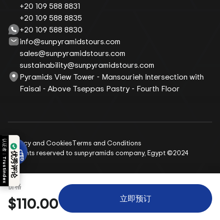
+20 109 588 8831
+20 109 588 8835
+20 109 588 8830
info@sunpyramidstours.com
sales@sunpyramidstours.com
sustainability@sunpyramidstours.com
Pyramids View Tower - Mansourieh Intersection with
Faisal - Above Tseppas Pastry - Fourth Floor
Privacy and Cookies
Terms and Conditions
认证者：
All rights reserved to sunpyramids company, Egypt ©2024
优秀评论
Trustindex
价格
立即预订
$110.00