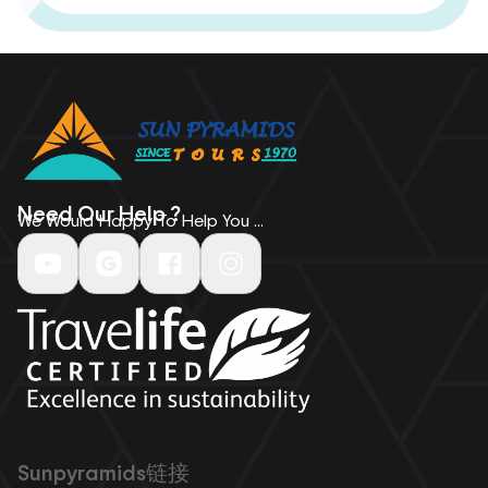
Need Our Help ?
We Would Happy To Help You ...
Sunpyramids链接