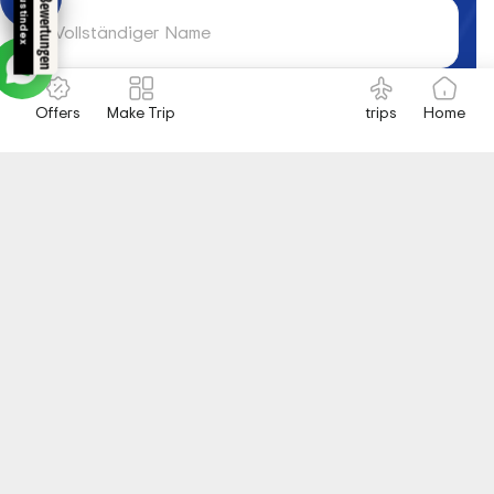
Trustindex
Vollständiger Name
Offers
Make Trip
trips
Home
Staatsangehörigkeit
Telefo
+93
Jetzt kontaktieren
Galerie aufregender Reisen