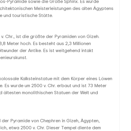
os-Pyramide sowie die Große Sphinx. Es wurde
architektonischen Meisterleistungen des alten Ägyptens
 und touristische Stätte.
. Chr., ist die größte der Pyramiden von Gizeh.
8,8 Meter hoch. Es besteht aus 2,3 Millionen
ltwunder der Antike. Es ist weitgehend intakt
enieurskunst.
kolossale Kalksteinstatue mit dem Körper eines Löwen
. Es wurde um 2500 v. Chr. erbaut und ist 73 Meter
nd ältesten monolithischen Statuen der Welt und
d der Pyramide von Chephren in Gizeh, Ägypten,
eich, etwa 2500 v. Chr. Dieser Tempel diente dem