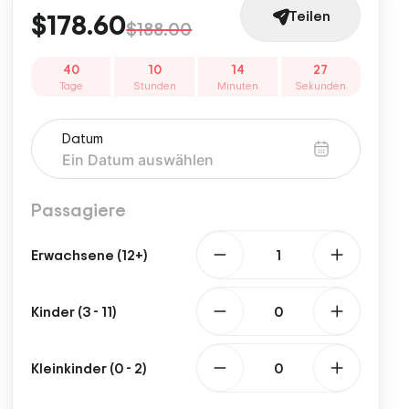
Teilen
$178.60
$188.00
40
10
14
28
Tage
Stunden
Minuten
Sekunden
Datum
Passagiere
Erwachsene (12+)
Kinder (3 - 11)
Kleinkinder (0 - 2)