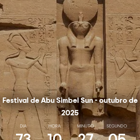
Festival de Abu Simbel Sun - outubro de
2025
DIA
HORA
MINUTO
SEGUNDO
73
10
27
04