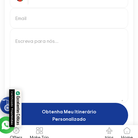
Email
Escreva para nós....
Certificado:
Excelentes Críticas
Trustindex
Obtenha Meu Itinerário
Personalizado
Offers
Make Trip
trips
Home