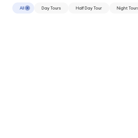
All
Day Tours
Half Day Tour
Night Tour