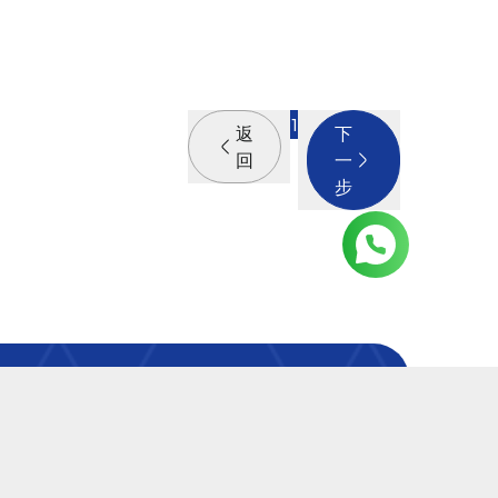
1
返
下
回
一
步
吗？