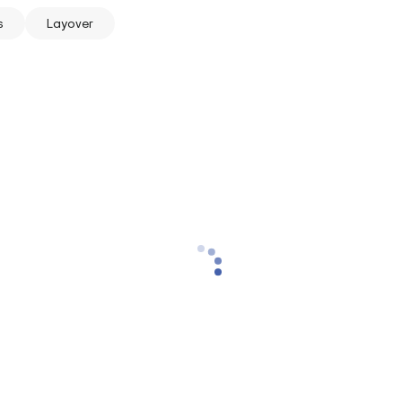
s
Layover