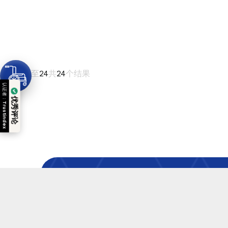
从
1
至
24
共
24
个结果
认证者：
优秀评论
Trustindex
需